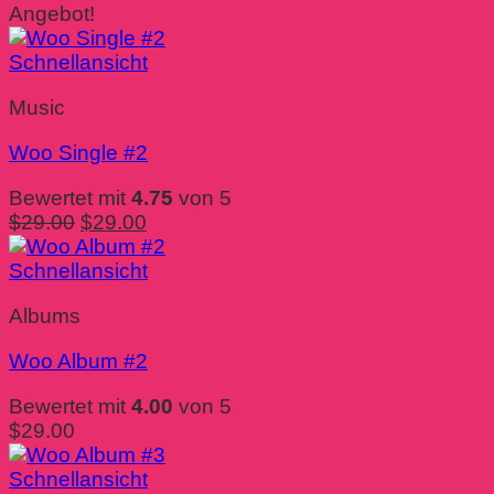
Angebot!
Schnellansicht
Music
Woo Single #2
Bewertet mit
4.75
von 5
Ursprünglicher
Aktueller
$
29.00
$
29.00
Preis
Preis
war:
ist:
Schnellansicht
$29.00
$29.00.
Albums
Woo Album #2
Bewertet mit
4.00
von 5
$
29.00
Schnellansicht