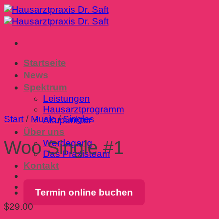
Zum
Inhalt
springen
Startseite
News
Spektrum
Leistungen
Hausarztprogramm
Start
/
Music
/
Singles
Akupunktur
Über uns
Woo Single #1
Werdegang
Das Praxisteam
Kontakt
Termin online buchen
$
29.00