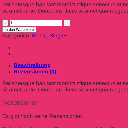
Pellentesque habitant morbi tristique senectus et n
sit amet, ante. Donec eu libero sit amet quam egesta
Woo
Single
In den Warenkorb
#1
Kategorien:
Music
,
Singles
Menge
Beschreibung
Rezensionen (0)
Pellentesque habitant morbi tristique senectus et n
sit amet, ante. Donec eu libero sit amet quam egesta
Rezensionen
Es gibt noch keine Rezensionen.