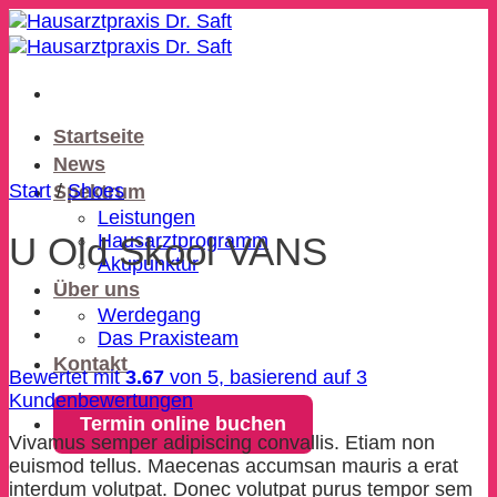
Zum
Inhalt
springen
Startseite
News
Start
/
Shoes
Spektrum
Leistungen
U Old Skool VANS
Hausarztprogramm
Akupunktur
Über uns
Werdegang
Das Praxisteam
Kontakt
Bewertet mit
3.67
von 5, basierend auf
3
Kundenbewertungen
Termin online buchen
Vivamus semper adipiscing convallis. Etiam non
euismod tellus. Maecenas accumsan mauris a erat
interdum volutpat. Donec volutpat purus tempor sem