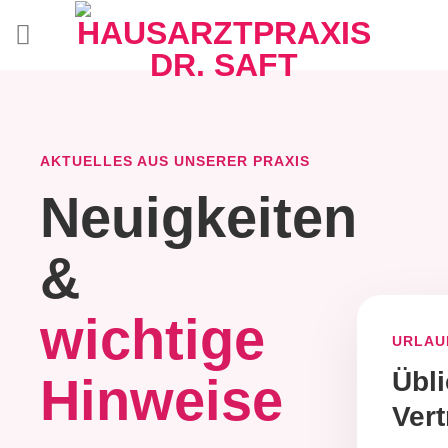
Zum
Inhalt
springen
AKTUELLES AUS UNSERER PRAXIS
Neuigkeiten
&
wichtige
URLAU
Übl
Hinweise
Ver