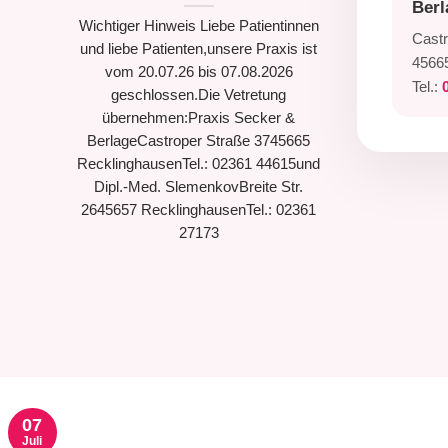
Berl
Wichtiger Hinweis Liebe Patientinnen
Castr
und liebe Patienten,unsere Praxis ist
4566
vom 20.07.26 bis 07.08.2026
Tel.:
geschlossen.Die Vetretung
übernehmen:Praxis Secker &
BerlageCastroper Straße 3745665
RecklinghausenTel.: 02361 44615und
Dipl.-Med. SlemenkovBreite Str.
2645657 RecklinghausenTel.: 02361
27173
07
Juli