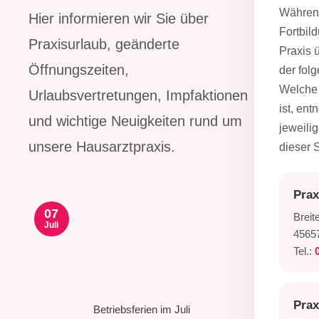
Währen
Hier informieren wir Sie über
Fortbil
Praxisurlaub, geänderte
Praxis 
Öffnungszeiten,
der fol
Welche 
Urlaubsvertretungen, Impfaktionen
ist, en
und wichtige Neuigkeiten rund um
jeweilig
unsere Hausarztpraxis.
dieser S
Prax
07
Breite
Juli
4565
Tel.:
Prax
Betriebsferien im Juli