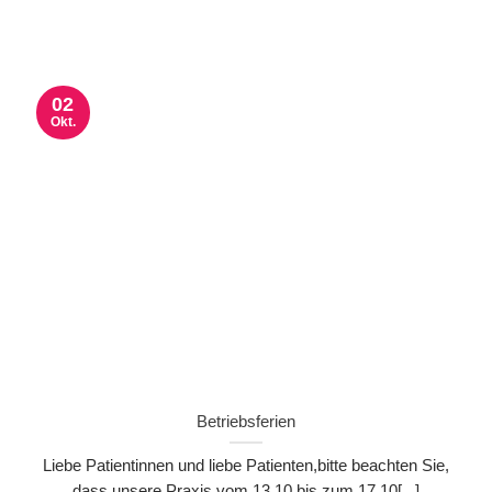
02
Okt.
Betriebsferien
Liebe Patientinnen und liebe Patienten,bitte beachten Sie,
dass unsere Praxis vom 13.10 bis zum 17.10[...]