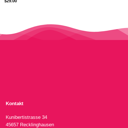
Bewertet
$
29.00
mit
3.67
von 5
Kontakt
Kunibertistrasse 34
45657 Recklinghausen