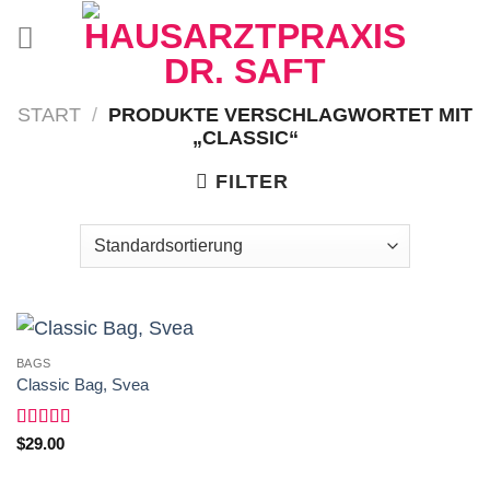
Zum
Inhalt
springen
START
/
PRODUKTE VERSCHLAGWORTET MIT
„CLASSIC“
FILTER
BAGS
Classic Bag, Svea
Bewertet
$
29.00
mit
3.50
von 5